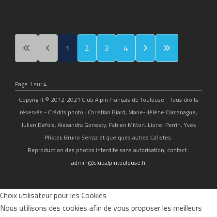
1
2
3
4
Page 1 sur 4
Copyright © 2012-2021 Club Alpin Français de Toulouse - Tous droits
réservés - Crédits photo : Christian Biard, Marie-Hélène Carcanague,
Julien Defois, Alexandra Genesty, Fabien Mitton, Lionel Perrin, Yves
Pfister, Bruno Serraz et quelques autres Cafistes.
Reproduction des photos interdite sans autorisation, contact :
admin@clubalpintoulouse.fr
Choix utilisateur pour les Cookies
Nous utilisons des cookies afin de vous proposer les meilleurs