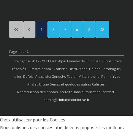
1
2
3
4
Page 1 sur 4
Copyright © 2012-2021 Club Alpin Français de Toulouse - Tous droits
réservés - Crédits photo : Christian Biard, Marie-Hélène Carcanague,
Julien Defois, Alexandra Genesty, Fabien Mitton, Lionel Perrin, Yves
Pfister, Bruno Serraz et quelques autres Cafistes.
Reproduction des photos interdite sans autorisation, contact :
admin@clubalpintoulouse.fr
Choix utilisateur pour les Cookies
Nous utilisons des cookies afin de vous proposer les meilleurs