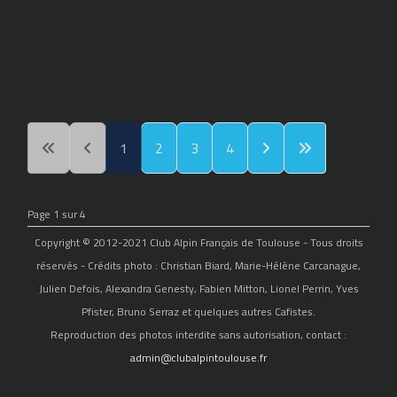
1
2
3
4
Page 1 sur 4
Copyright © 2012-2021 Club Alpin Français de Toulouse - Tous droits
réservés - Crédits photo : Christian Biard, Marie-Hélène Carcanague,
Julien Defois, Alexandra Genesty, Fabien Mitton, Lionel Perrin, Yves
Pfister, Bruno Serraz et quelques autres Cafistes.
Reproduction des photos interdite sans autorisation, contact :
admin@clubalpintoulouse.fr