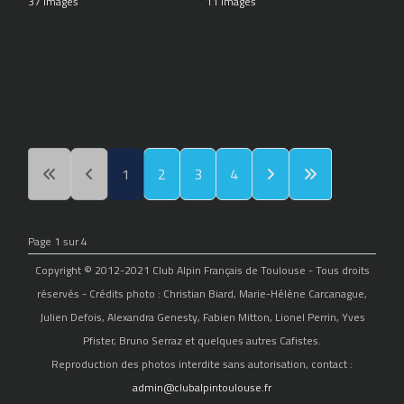
37 Images
11 Images
1
2
3
4
Page 1 sur 4
Copyright © 2012-2021 Club Alpin Français de Toulouse - Tous droits
réservés - Crédits photo : Christian Biard, Marie-Hélène Carcanague,
Julien Defois, Alexandra Genesty, Fabien Mitton, Lionel Perrin, Yves
Pfister, Bruno Serraz et quelques autres Cafistes.
Reproduction des photos interdite sans autorisation, contact :
admin@clubalpintoulouse.fr