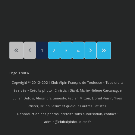
1
2
3
4
Page 1 sur 4
Copyright © 2012-2021 Club Alpin Français de Toulouse - Tous droits
réservés - Crédits photo : Christian Biard, Marie-Hélène Carcanague,
Julien Defois, Alexandra Genesty, Fabien Mitton, Lionel Perrin, Yves
Pfister, Bruno Serraz et quelques autres Cafistes.
Reproduction des photos interdite sans autorisation, contact :
admin@clubalpintoulouse.fr