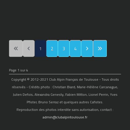
1
2
3
4
Page 1 sur 4
Copyright © 2012-2021 Club Alpin Français de Toulouse - Tous droits
réservés - Crédits photo : Christian Biard, Marie-Hélène Carcanague,
Julien Defois, Alexandra Genesty, Fabien Mitton, Lionel Perrin, Yves
Pfister, Bruno Serraz et quelques autres Cafistes.
Reproduction des photos interdite sans autorisation, contact :
admin@clubalpintoulouse.fr