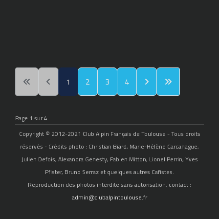
1
2
3
4
Page 1 sur 4
Copyright © 2012-2021 Club Alpin Français de Toulouse - Tous droits
réservés - Crédits photo : Christian Biard, Marie-Hélène Carcanague,
Julien Defois, Alexandra Genesty, Fabien Mitton, Lionel Perrin, Yves
Pfister, Bruno Serraz et quelques autres Cafistes.
Reproduction des photos interdite sans autorisation, contact :
admin@clubalpintoulouse.fr