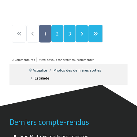
1
2
3
|
0
Commentaires
Merci de vous connecter pour commenter
Actualité
Photos des dernières sorties
Escalade
Derniers compte-rendus
HandiCaf : En mode gros poisson