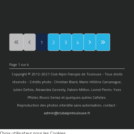
1
2
3
4
Page 1 sur 4
Copyright © 2012-2021 Club Alpin Français de Toulouse - Tous droits
réservés - Crédits photo : Christian Biard, Marie-Hélène Carcanague,
Julien Defois, Alexandra Genesty, Fabien Mitton, Lionel Perrin, Yves
Pfister, Bruno Serraz et quelques autres Cafistes.
Reproduction des photos interdite sans autorisation, contact :
admin@clubalpintoulouse.fr
Choix utilisateur pour les Cookies