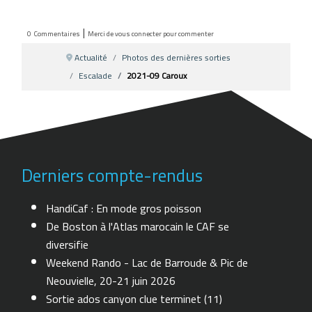
|
0
Commentaires
Merci de vous connecter pour commenter
Actualité
Photos des dernières sorties
Escalade
2021-09 Caroux
Derniers compte-rendus
HandiCaf : En mode gros poisson
De Boston à l'Atlas marocain le CAF se
diversifie
Weekend Rando - Lac de Barroude & Pic de
Neouvielle, 20-21 juin 2026
Sortie ados canyon clue terminet (11)