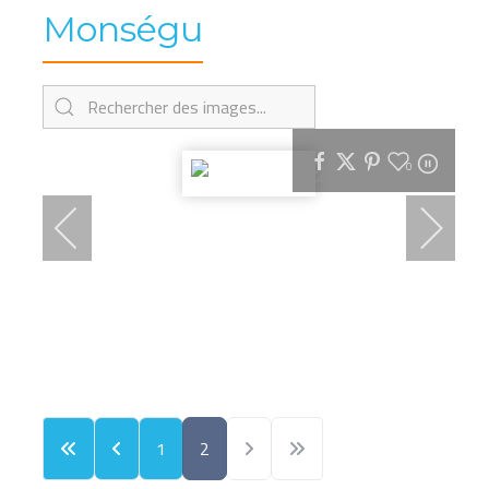
Monségu
0
1
2