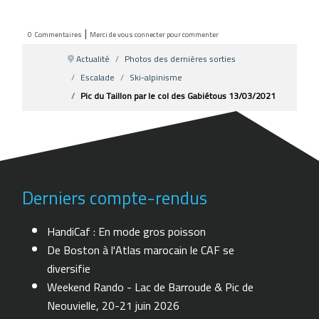
|
0
Commentaires
Merci de vous connecter pour commenter
Actualité
Photos des dernières sorties
Escalade
Ski-alpinisme
Pic du Taillon par le col des Gabiétous 13/03/2021
Derniers compte-rendus
HandiCaf : En mode gros poisson
De Boston à l'Atlas marocain le CAF se
diversifie
Weekend Rando - Lac de Barroude & Pic de
Neouvielle, 20-21 juin 2026