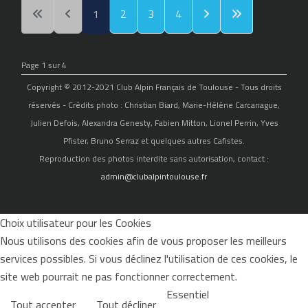
1
2
3
4
Page 1 sur 4
Copyright © 2012-2021 Club Alpin Français de Toulouse - Tous droits
réservés - Crédits photo : Christian Biard, Marie-Hélène Carcanague,
Julien Defois, Alexandra Genesty, Fabien Mitton, Lionel Perrin, Yves
Pfister, Bruno Serraz et quelques autres Cafistes.
Reproduction des photos interdite sans autorisation, contact :
admin@clubalpintoulouse.fr
Choix utilisateur pour les Cookies
Nous utilisons des cookies afin de vous proposer les meilleurs
services possibles. Si vous déclinez l'utilisation de ces cookies, le
site web pourrait ne pas fonctionner correctement.
Essentiel
Tout accepter
Tout décliner