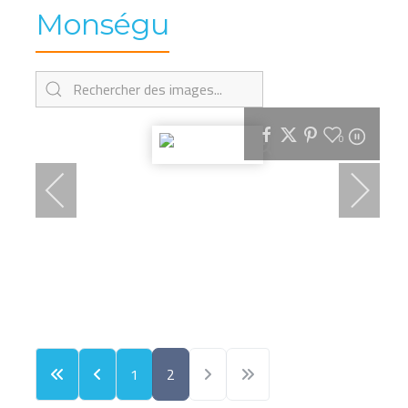
Monségu
0
1
2