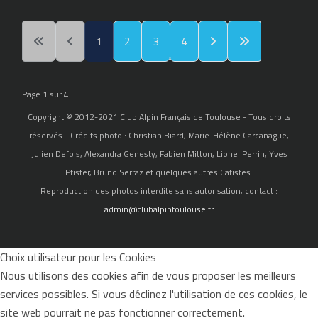
1
2
3
4
Page 1 sur 4
Copyright © 2012-2021 Club Alpin Français de Toulouse - Tous droits
réservés - Crédits photo : Christian Biard, Marie-Hélène Carcanague,
Julien Defois, Alexandra Genesty, Fabien Mitton, Lionel Perrin, Yves
Pfister, Bruno Serraz et quelques autres Cafistes.
Reproduction des photos interdite sans autorisation, contact :
admin@clubalpintoulouse.fr
Choix utilisateur pour les Cookies
Nous utilisons des cookies afin de vous proposer les meilleurs
services possibles. Si vous déclinez l'utilisation de ces cookies, le
site web pourrait ne pas fonctionner correctement.