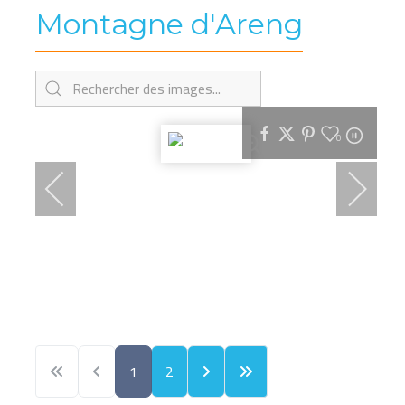
Montagne d'Areng
0
1
2