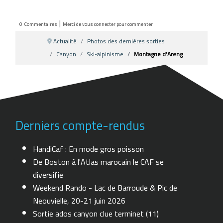
|
0
Commentaires
Merci de vous connecter pour commenter
Actualité
Photos des dernières sorties
Canyon
Ski-alpinisme
Montagne d'Areng
Derniers compte-rendus
HandiCaf : En mode gros poisson
De Boston à l'Atlas marocain le CAF se
diversifie
Weekend Rando - Lac de Barroude & Pic de
Neouvielle, 20-21 juin 2026
Sortie ados canyon clue terminet (11)