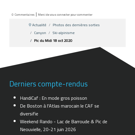
|
0
Commentaires
Merci de vous connecter pour commenter
Actualité
Photos des dernières sorties
Canyon
Ski-alpinisme
Pic du Midi 18 oct 2020
Derniers compte-rendus
HandiCaf : En mode gros poisson
De Boston à l'Atlas marocain le CAF se
diversifie
Weekend Rando - Lac de Barroude & Pic de
Neouvielle, 20-21 juin 2026