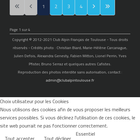
1
2
3
4
Page 1 sur 4
Copyright © 2012-2021 Club Alpin Français de Toulouse - Tous droits
réservés - Crédits photo : Christian Biard, Marie-Hélène Carcanague,
Julien Defois, Alexandra Genesty, Fabien Mitton, Lionel Perrin, Yves
Pfister, Bruno Serraz et quelques autres Cafistes.
Reproduction des photos interdite sans autorisation, contact :
admin@clubalpintoulouse.fr
Choix utilisateur pour les Cookies
Nous utilisons des cookies afin de vous proposer les meilleurs
services possibles. Si vous déclinez l'utilisation de ces cookies, le
site web pourrait ne pas fonctionner correctement.
Essentiel
Tout accepter
Tout décliner