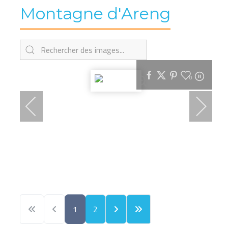
Montagne d'Areng
0
1
2