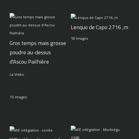
Lenquo de Capo 2716 ,m
18 Images
Gros temps mais grosse
poudre au-dessus
d'Ascou Pailhière
La Vidéo :
15 Images