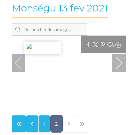
Monségu 13 fev 2021
0
1
2