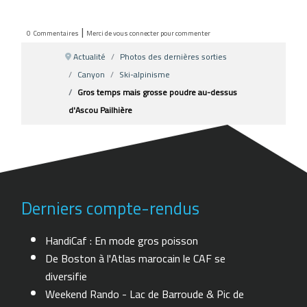
|
0
Commentaires
Merci de vous connecter pour commenter
Actualité
Photos des dernières sorties
Canyon
Ski-alpinisme
Gros temps mais grosse poudre au-dessus
d'Ascou Pailhière
Derniers compte-rendus
HandiCaf : En mode gros poisson
De Boston à l'Atlas marocain le CAF se
diversifie
Weekend Rando - Lac de Barroude & Pic de