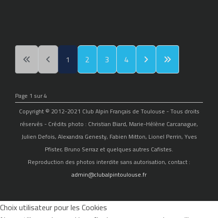
1
2
3
4
Page 1 sur 4
Copyright © 2012-2021 Club Alpin Français de Toulouse - Tous droits
réservés - Crédits photo : Christian Biard, Marie-Hélène Carcanague,
Julien Defois, Alexandra Genesty, Fabien Mitton, Lionel Perrin, Yves
Pfister, Bruno Serraz et quelques autres Cafistes.
Reproduction des photos interdite sans autorisation, contact :
admin@clubalpintoulouse.fr
Choix utilisateur pour les Cookies