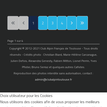
1
2
3
4
Page 1 sur 4
Copyright © 2012-2021 Club Alpin Français de Toulouse - Tous droits
réservés - Crédits photo : Christian Biard, Marie-Hélène Carcanague,
Julien Defois, Alexandra Genesty, Fabien Mitton, Lionel Perrin, Yves
Pfister, Bruno Serraz et quelques autres Cafistes.
Reproduction des photos interdite sans autorisation, contact :
admin@clubalpintoulouse.fr
Choix utilisateur pour les Cookies
Nous utilisons des cookies afin de vous proposer les meilleurs