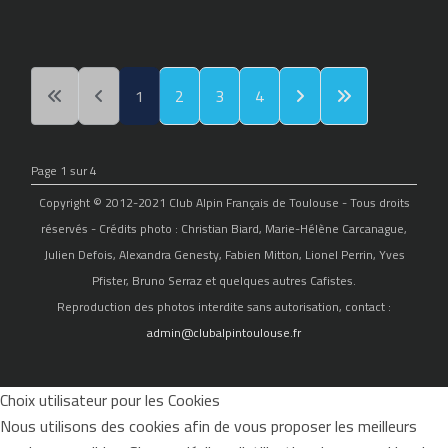
1
2
3
4
Page 1 sur 4
Copyright © 2012-2021 Club Alpin Français de Toulouse - Tous droits
réservés - Crédits photo : Christian Biard, Marie-Hélène Carcanague,
Julien Defois, Alexandra Genesty, Fabien Mitton, Lionel Perrin, Yves
Pfister, Bruno Serraz et quelques autres Cafistes.
Reproduction des photos interdite sans autorisation, contact :
admin@clubalpintoulouse.fr
Choix utilisateur pour les Cookies
Nous utilisons des cookies afin de vous proposer les meilleurs