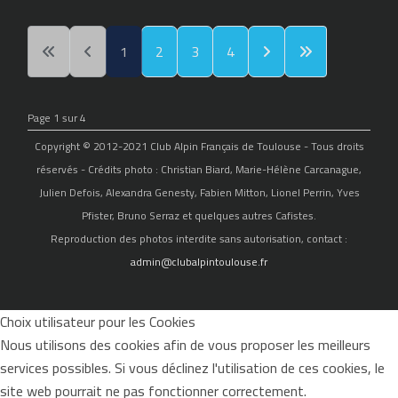
1
2
3
4
Page 1 sur 4
Copyright © 2012-2021 Club Alpin Français de Toulouse - Tous droits
réservés - Crédits photo : Christian Biard, Marie-Hélène Carcanague,
Julien Defois, Alexandra Genesty, Fabien Mitton, Lionel Perrin, Yves
Pfister, Bruno Serraz et quelques autres Cafistes.
Reproduction des photos interdite sans autorisation, contact :
admin@clubalpintoulouse.fr
Choix utilisateur pour les Cookies
Nous utilisons des cookies afin de vous proposer les meilleurs
services possibles. Si vous déclinez l'utilisation de ces cookies, le
site web pourrait ne pas fonctionner correctement.