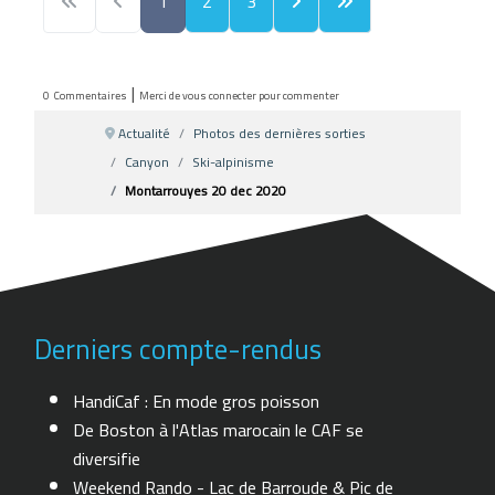
1
2
3
|
0
Commentaires
Merci de vous connecter pour commenter
Actualité
Photos des dernières sorties
Canyon
Ski-alpinisme
Montarrouyes 20 dec 2020
Derniers compte-rendus
HandiCaf : En mode gros poisson
De Boston à l'Atlas marocain le CAF se
diversifie
Weekend Rando - Lac de Barroude & Pic de