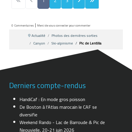
1
2
3
|
0
Commentaires
Merci de vous connecter pour commenter
Actualité
Photos des dernières sorties
Canyon
Ski-alpinisme
Pic de Lentilla
Derniers compte-rendus
HandiCaf : En mode gros poisson
De Boston à l'Atlas marocain le CAF se
diversifie
Weekend Rando - Lac de Barroude & Pic de
Neouvielle, 20-21 juin 2026