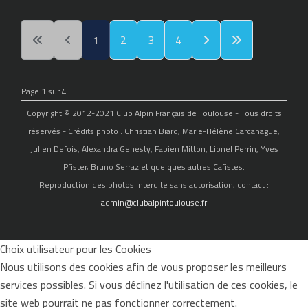
1
2
3
4
Page 1 sur 4
Copyright © 2012-2021 Club Alpin Français de Toulouse - Tous droits
réservés - Crédits photo : Christian Biard, Marie-Hélène Carcanague,
Julien Defois, Alexandra Genesty, Fabien Mitton, Lionel Perrin, Yves
Pfister, Bruno Serraz et quelques autres Cafistes.
Reproduction des photos interdite sans autorisation, contact :
admin@clubalpintoulouse.fr
Choix utilisateur pour les Cookies
Nous utilisons des cookies afin de vous proposer les meilleurs
services possibles. Si vous déclinez l'utilisation de ces cookies, le
site web pourrait ne pas fonctionner correctement.