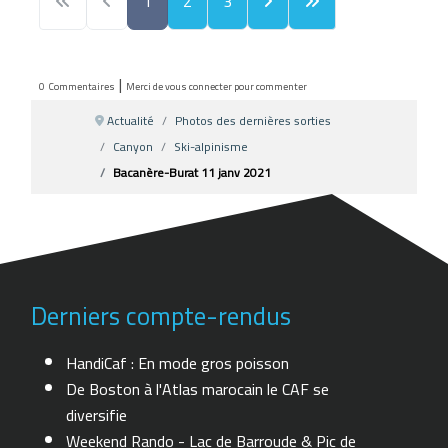
1
2
3
|
0
Commentaires
Merci de vous connecter pour commenter
Actualité
Photos des dernières sorties
Canyon
Ski-alpinisme
Bacanère-Burat 11 janv 2021
Derniers compte-rendus
HandiCaf : En mode gros poisson
De Boston à l'Atlas marocain le CAF se
diversifie
Weekend Rando - Lac de Barroude & Pic de