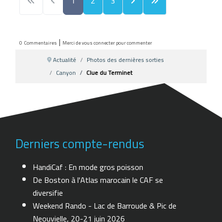
1
2
3
|
0
Commentaires
Merci de vous connecter pour commenter
Actualité
Photos des dernières sorties
Canyon
Clue du Terminet
Derniers compte-rendus
HandiCaf : En mode gros poisson
De Boston à l'Atlas marocain le CAF se
diversifie
Weekend Rando - Lac de Barroude & Pic de
Neouvielle, 20-21 juin 2026