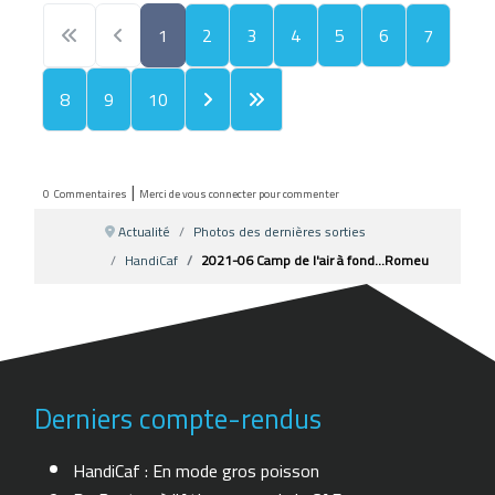
1
2
3
4
5
6
7
8
9
10
|
0
Commentaires
Merci de vous connecter pour commenter
Actualité
Photos des dernières sorties
HandiCaf
2021-06 Camp de l'air à fond...Romeu
Derniers compte-rendus
HandiCaf : En mode gros poisson