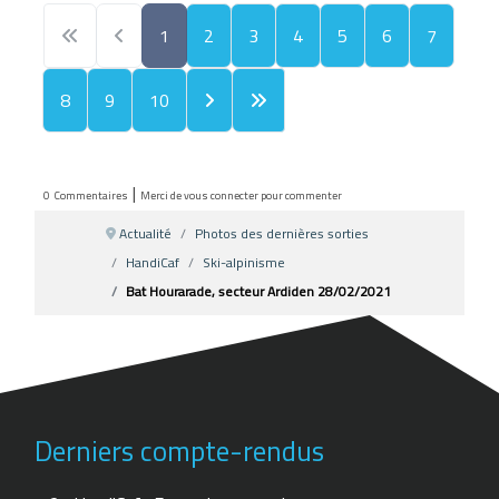
1
2
3
4
5
6
7
8
9
10
|
0
Commentaires
Merci de vous connecter pour commenter
Actualité
Photos des dernières sorties
HandiCaf
Ski-alpinisme
Bat Hourarade, secteur Ardiden 28/02/2021
Derniers compte-rendus