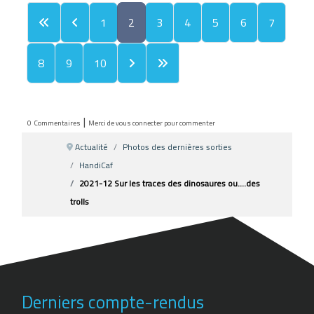
1
2
3
4
5
6
7
8
9
10
|
0
Commentaires
Merci de vous connecter pour commenter
Actualité
Photos des dernières sorties
HandiCaf
2021-12 Sur les traces des dinosaures ou….des
trolls
Derniers compte-rendus