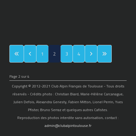
1
2
3
4
Page 2 sur 4
Copyright © 2012-2021 Club Alpin Français de Toulouse - Tous droits
réservés - Crédits photo : Christian Biard, Marie-Hélène Carcanague,
Julien Defois, Alexandra Genesty, Fabien Mitton, Lionel Perrin, Yves
Pfister, Bruno Serraz et quelques autres Cafistes.
Reproduction des photos interdite sans autorisation, contact :
admin@clubalpintoulouse.fr