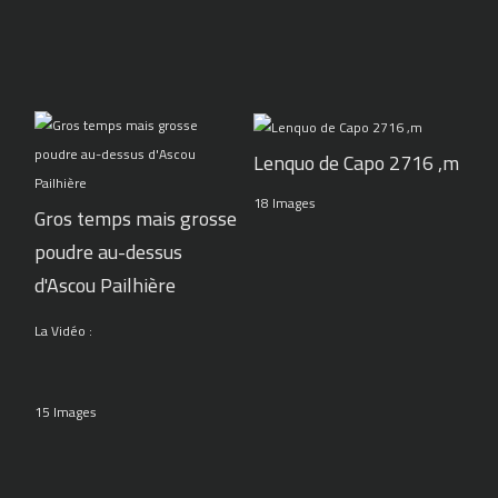
Lenquo de Capo 2716 ,m
18 Images
Gros temps mais grosse
poudre au-dessus
d'Ascou Pailhière
La Vidéo :
15 Images