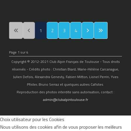
1
2
3
4
Page 1 sur 4
Copyright © 2012-2021 Club Alpin Français de Toulouse - Tous droits
réservés - Crédits photo : Christian Biard, Marie-Hélène Carcanague,
Julien Defois, Alexandra Genesty, Fabien Mitton, Lionel Perrin, Yves
Pfister, Bruno Serraz et quelques autres Cafistes.
Reproduction des photos interdite sans autorisation, contact :
admin@clubalpintoulouse.fr
Choix utilisateur pour les Cookies
Nous utilisons des cookies afin de vous proposer les meilleurs