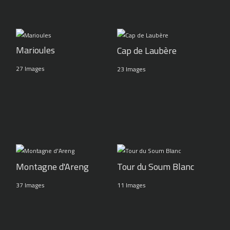
Marioules
Cap de Laubère
27 Images
23 Images
Montagne d'Areng
Tour du Soum Blanc
37 Images
11 Images