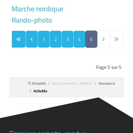
Marche nordique
Rando-photo
1
2
3
4
5
Page 5 sur 5
Actualité
Nous connaître - Adhérer
Assurance
Activités