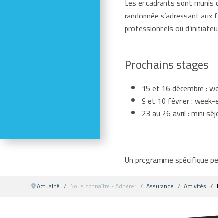
Les encadrants sont munis d’
Séances d'escalade
randonnée s’adressant aux fa
Newsletter - Facebook -
professionnels ou d’initiateu
Insta
Photos des dernières sorties
Comptes-rendus
Prochains stages
Activités
Réductions en magasin
15 et 16 décembre : we
Se former - S'informer
9 et 10 février : week-e
Refuges
23 au 26 avril : mini sé
Météo
Webcams
Un programme spécifique peu
Actualité
Nous connaître - Adhérer
Assurance
Activités