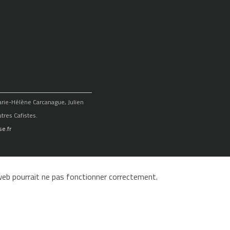
Marie-Hélène Carcanague, Julien
tres Cafistes.
e.fr
e web pourrait ne pas fonctionner correctement.