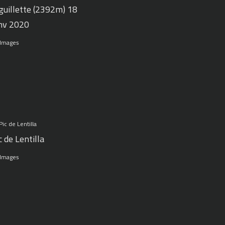
guillette (2392m) 18
nv 2020
 Images
c de Lentilla
 Images