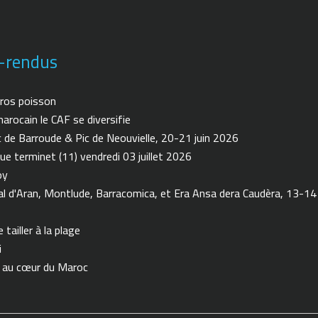
-rendus
ros poisson
arocain le CAF se diversifie
de Barroude & Pic de Neouvielle, 20-21 juin 2026
ue terminet (11) vendredi 03 juillet 2026
oy
 d'Aran, Montlude, Barracomica, et Era Ansa dera Caudèra, 13-14
tailler à la plage
i
n au cœur du Maroc