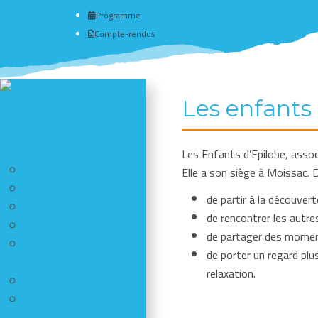
Programme
Compte-rendus
Les enfants 
Actualité du club
# Programme
Nous connaître - Adhérer
Les Enfants d’Epilobe, assoc
Nous connaître
Elle a son siège à Moissac. 
Adhérer
de partir à la découvert
Nous contacter
de rencontrer les autres
Assurance
de partager des moment
Réductions chez nos
de porter un regard plu
partenaires
relaxation.
Le matériel
Les sections