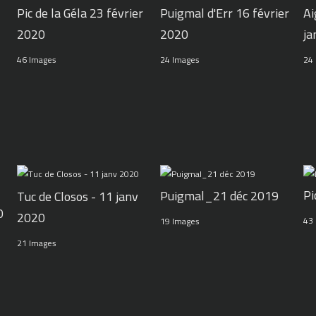
Pic de la Géla 23 février
Puigmal d'Err 16 février
Ai
2020
2020
ja
46 Images
24 Images
24
Pi
Puigmal_21 déc 2019
Tuc de Closos - 11 janv
0
2020
43
19 Images
21 Images