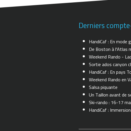
Derniers compte
HandiCaf : En mode g
De Boston à l'Atlas m
Weekend Rando - Lac 
Sortie ados canyon cl
HandiCaf : En pays T
Weekend Rando en Val
Salsa piquante
Un Taillon avant de se 
Ski-rando : 16-17 ma
HandiCaf : Immersio