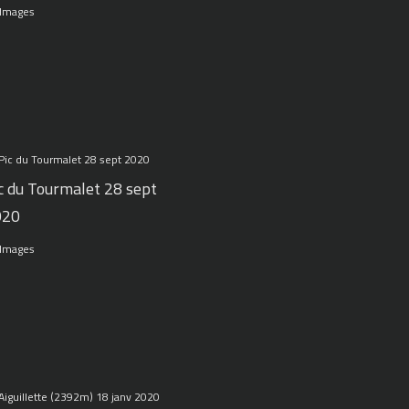
 Images
c du Tourmalet 28 sept
020
 Images