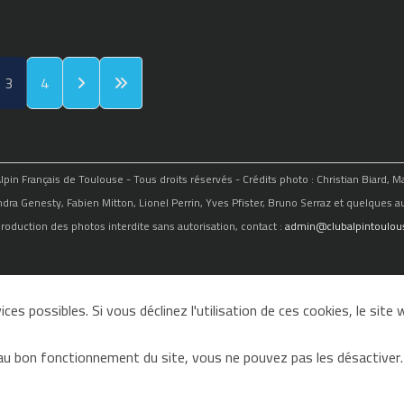
3
4
in Français de Toulouse - Tous droits réservés - Crédits photo : Christian Biard, 
ndra Genesty, Fabien Mitton, Lionel Perrin, Yves Pfister, Bruno Serraz et quelques au
roduction des photos interdite sans autorisation, contact :
admin@clubalpintoulous
ces possibles. Si vous déclinez l'utilisation de ces cookies, le sit
au bon fonctionnement du site, vous ne pouvez pas les désactiver.