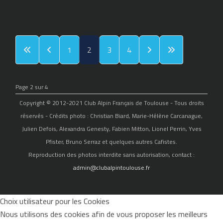
1
2
3
4
Page 2 sur 4
Copyright © 2012-2021 Club Alpin Français de Toulouse - Tous droits
réservés - Crédits photo : Christian Biard, Marie-Hélène Carcanague,
Julien Defois, Alexandra Genesty, Fabien Mitton, Lionel Perrin, Yves
Pfister, Bruno Serraz et quelques autres Cafistes.
Reproduction des photos interdite sans autorisation, contact :
admin@clubalpintoulouse.fr
Choix utilisateur pour les Cookies
Nous utilisons des cookies afin de vous proposer les meilleurs