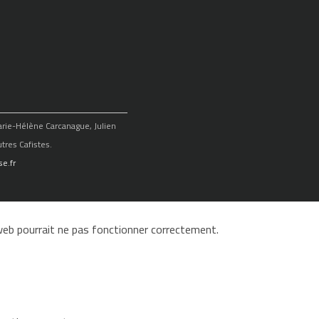
Marie-Hélène Carcanague, Julien
tres Cafistes.
e.fr
e web pourrait ne pas fonctionner correctement.