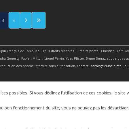
3
4
in Français de Toulouse - Tous droits réservés - Crédits photo : Christian Biard, 
ndra Genesty, Fabien Mitton, Lionel Perrin, Yves Pfister, Bruno Serraz et quelques au
roduction des photos interdite sans autorisation, contact :
admin@clubalpintoulous
ces possibles. Si vous déclinez l'utilisation de ces cookies, le sit
au bon fonctionnement du site, vous ne pouvez pas les désactiver.