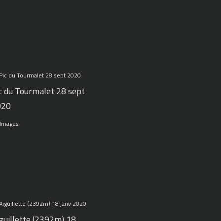
c du Tourmalet 28 sept
020
 Images
guillette (2392m) 18