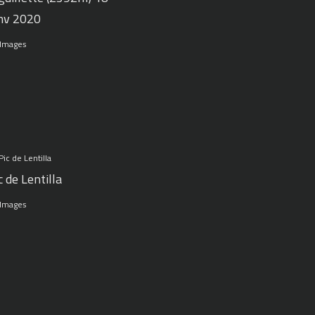
nv 2020
 Images
c de Lentilla
 Images