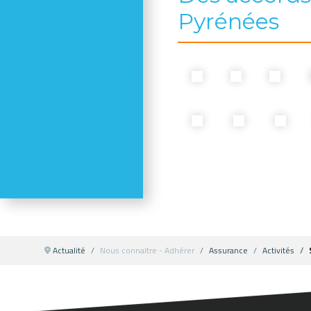
Séances d'escalade
Pyrénées
Newsletter - Facebook -
Insta
Photos des dernières sorties
Comptes-rendus
Activités
Réductions en magasin
Se former - S'informer
Refuges
Météo
Webcams
Actualité
Nous connaître - Adhérer
Assurance
Activités