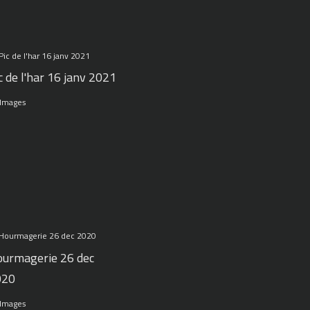
c de l'har 16 janv 2021
 Images
urmagerie 26 dec
020
 Images