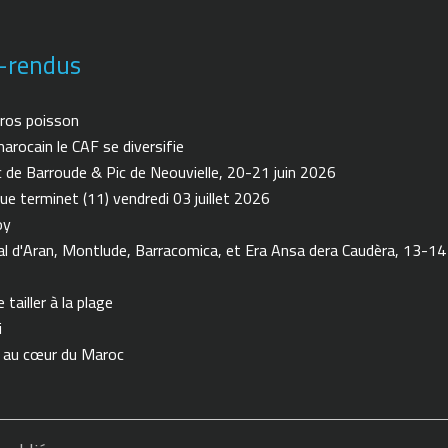
-rendus
ros poisson
arocain le CAF se diversifie
de Barroude & Pic de Neouvielle, 20-21 juin 2026
ue terminet (11) vendredi 03 juillet 2026
oy
 d'Aran, Montlude, Barracomica, et Era Ansa dera Caudèra, 13-14
tailler à la plage
i
n au cœur du Maroc