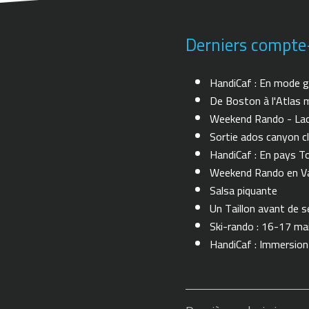
Derniers compte
HandiCaf : En mode g
De Boston à l'Atlas m
Weekend Rando - Lac 
Sortie ados canyon cl
HandiCaf : En pays T
Weekend Rando en Val
Salsa piquante
Un Taillon avant de se 
Ski-rando : 16-17 ma
HandiCaf : Immersio