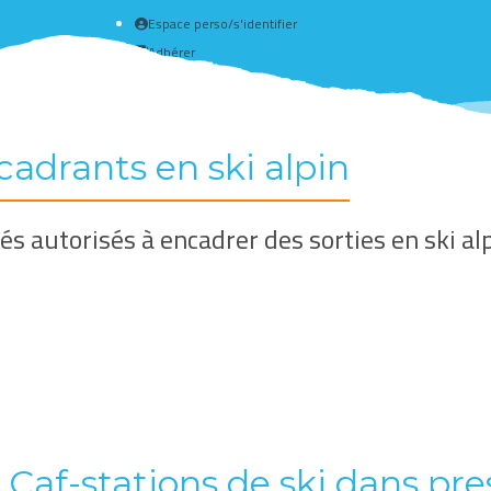
Espace perso/s'identifier
Adhérer
Créer un compte
cadrants en ski alpin
s autorisés à encadrer des sorties en ski a
Caf-stations de ski dans pre