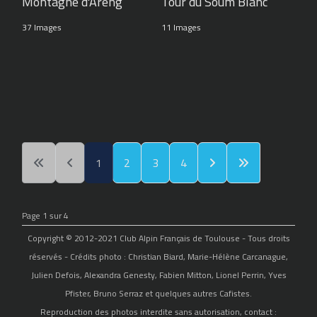
Montagne d'Areng
Tour du Soum Blanc
37 Images
11 Images
1
2
3
4
Page 1 sur 4
Copyright © 2012-2021 Club Alpin Français de Toulouse - Tous droits
réservés - Crédits photo : Christian Biard, Marie-Hélène Carcanague,
Julien Defois, Alexandra Genesty, Fabien Mitton, Lionel Perrin, Yves
Pfister, Bruno Serraz et quelques autres Cafistes.
Reproduction des photos interdite sans autorisation, contact :