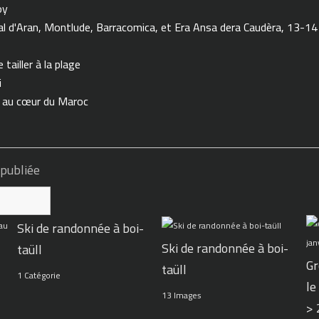
oy
 d'Aran, Montlude, Barracomica, et Era Ansa dera Caudèra, 13-14
tailler à la plage
i
n au cœur du Maroc
 publiée
Ski de randonnée à boi-
Ski de randonnée à boi-
taüll
Gr
taüll
1 Catégorie
le
13 Images
>