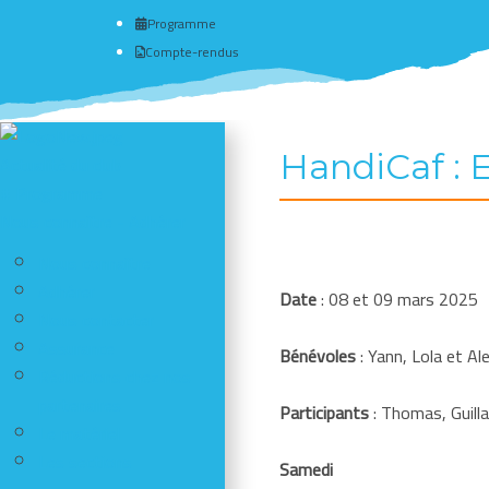
Programme
Compte-rendus
HandiCaf : E
Actualité du club
# Programme
Nous connaître - Adhérer
Nous connaître
Adhérer
Date
: 08 et 09 mars 2025
Nous contacter
Assurance
Bénévoles
: Yann, Lola et Al
Réductions chez nos
partenaires
Participants
: Thomas, Guill
Le matériel
Les sections
Samedi