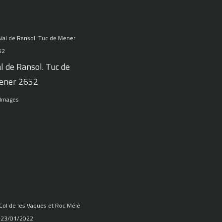
l de Ransol. Tuc de
ener 2652
 Images