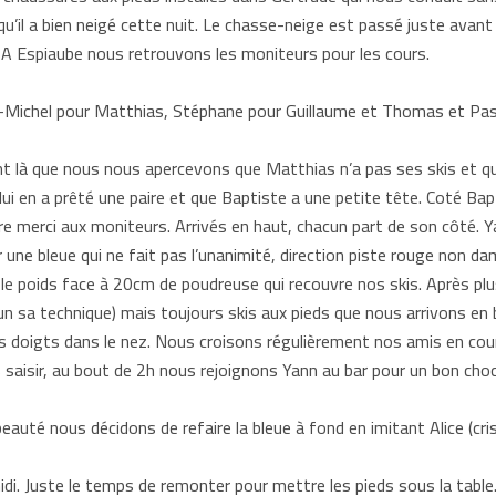
’il a bien neigé cette nuit. Le chasse-neige est passé juste avant 
 A Espiaube nous retrouvons les moniteurs pour les cours.
-Michel pour Matthias, Stéphane pour Guillaume et Thomas et Pasc
 là que nous nous apercevons que Matthias n’a pas ses skis et que 
 en a prêté une paire et que Baptiste a une petite tête. Coté Bapt
e merci aux moniteurs. Arrivés en haut, chacun part de son côté. Ya
ne bleue qui ne fait pas l’unanimité, direction piste rouge non da
 le poids face à 20cm de poudreuse qui recouvre nos skis. Après plus
un sa technique) mais toujours skis aux pieds que nous arrivons en 
s doigts dans le nez. Nous croisons régulièrement nos amis en cours
aisir, au bout de 2h nous rejoignons Yann au bar pour un bon choc
eauté nous décidons de refaire la bleue à fond en imitant Alice (cri
i. Juste le temps de remonter pour mettre les pieds sous la table