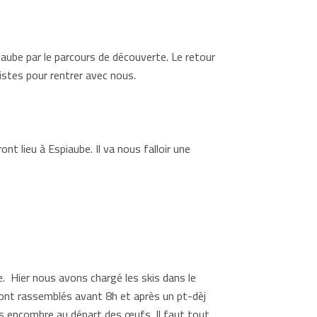
aube par le parcours de découverte. Le retour
istes pour rentrer avec nous.
nt lieu à Espiaube. Il va nous falloir une
. Hier nous avons chargé les skis dans le
sont rassemblés avant 8h et après un pt-dèj
ns encombre au départ des œufs. Il faut tout