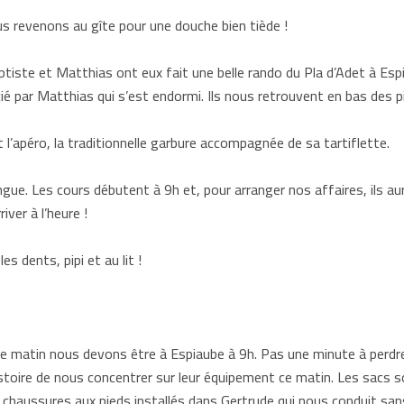
s revenons au gîte pour une douche bien tiède !
iste et Matthias ont eux fait une belle rando du Pla d’Adet à Espi
ié par Matthias qui s’est endormi. Ils nous retrouvent en bas des p
 l’apéro, la traditionnelle garbure accompagnée de sa tartiflette.
gue. Les cours débutent à 9h et, pour arranger nos affaires, ils auro
iver à l’heure !
les dents, pipi et au lit !
ce matin nous devons être à Espiaube à 9h. Pas une minute à perdre
stoire de nous concentrer sur leur équipement ce matin. Les sacs 
 chaussures aux pieds installés dans Gertrude qui nous conduit sa