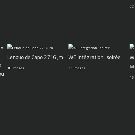
32
WE intégration : soirée
Lenquo de Capo 2716 ,m
WE
e
M
11 Images
18 Images
ou
15