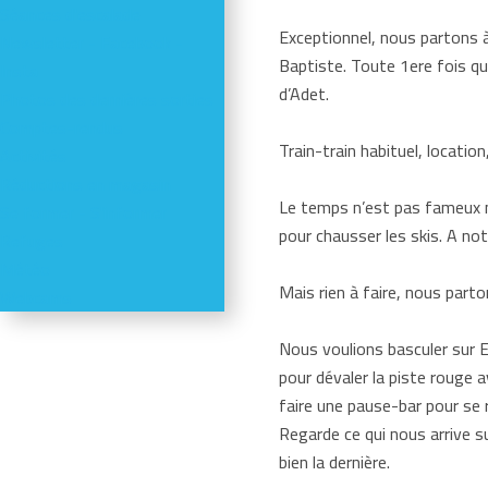
Séances d'escalade
Exceptionnel, nous partons 
Newsletter - Facebook -
Baptiste. Toute 1ere fois qu
Insta
d’Adet.
Photos des dernières sorties
Comptes-rendus
Train-train habituel, locatio
Activités
Réductions en magasin
Le temps n’est pas fameux ma
Se former - S'informer
pour chausser les skis. A not
Refuges
Météo
Mais rien à faire, nous part
Webcams
Nous voulions basculer sur E
pour dévaler la piste rouge 
faire une pause-bar pour se r
Regarde ce qui nous arrive sur
bien la dernière.