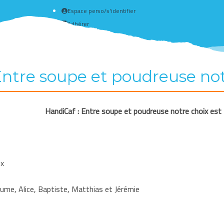
Espace perso/s'identifier
Adhérer
Créer un compte
ntre soupe et poudreuse notre
HandiCaf : Entre soupe et poudreuse notre choix est f
ex
aume, Alice, Baptiste, Matthias et Jérémie