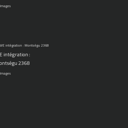
 Images
 intégration :
ontségu 2368
 Images