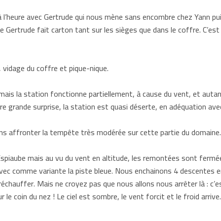
à l’heure avec Gertrude qui nous mène sans encombre chez Yann pui
e Gertrude fait carton tant sur les sièges que dans le coffre. C’es
n, vidage du coffre et pique-nique.
is la station fonctionne partiellement, à cause du vent, et autan
re grande surprise, la station est quasi déserte, en adéquation avec
ons affronter la tempête très modérée sur cette partie du domaine.
spiaube mais au vu du vent en altitude, les remontées sont fermées
avec comme variante la piste bleue. Nous enchainons 4 descentes e
échauffer. Mais ne croyez pas que nous allons nous arrêter là : c’est
 le coin du nez ! Le ciel est sombre, le vent forcit et le froid arrive.