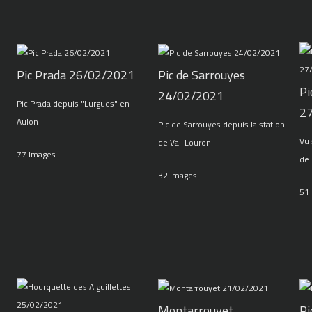
Pic Prada 26/02/2021
Pic de Sarrouyes
Pi
24/02/2021
Pic Prada depuis "Lurgues" en
2
Aulon
Pic de Sarrouyes depuis la station
Vu 
de Val-Louron
77 Images
de 
32 Images
51
Montarrouyet
Pi