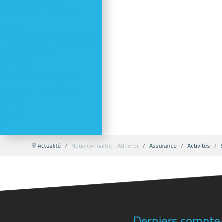
Séances d'escalade
Newsletter - Facebook -
Insta
Photos des dernières sorties
Comptes-rendus
Activités
Réductions en magasin
Se former - S'informer
Refuges
Météo
Webcams
Actualité
Nous connaître - Adhérer
Assurance
Activités
Derniers compte