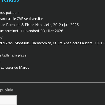
ros poisson
arocain le CAF se diversifie
de Barroude & Pic de Neouvielle, 20-21 juin 2026
ue terminet (11) vendredi 03 juillet 2026
oy
 d'Aran, Montlude, Barracomica, et Era Ansa dera Caudèra, 13-14
tailler à la plage
i
n au cœur du Maroc
 publiée