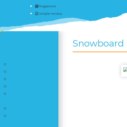
Programme
Compte-rendus
Actualité du club
Snowboard R
# Programme
Nous connaître - Adhérer
Nous connaître
Adhérer
Nous contacter
Assurance
Réductions chez nos
partenaires
Le matériel
Les sections