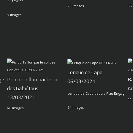
22 février
21 Images
55
9 Images
Lenquo de Capo
ge
Pic du Taillon par le col
Ba
06/03/2021
des Gabiétous
Ar
Lenquo de Capo depuis Piau Engaly
13/03/2021
44
24 Images
46 Images