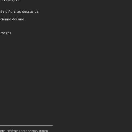
lée d'Aure, au dessus de
ncienne douane
 Images
Marie-Hélène Carcanague, Julien