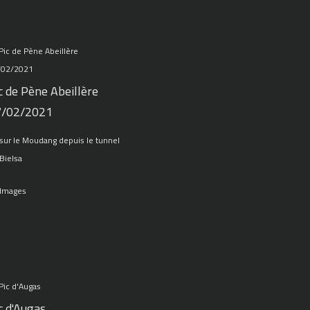
c de Pène Abeillère
7/02/2021
sur le Moudang depuis le tunnel
Bielsa
 Images
c d'Augas