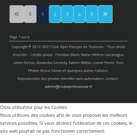
1
2
3
4
Page 1 sur 4
Copyright © 2012-2021 Club Alpin Français de Toulouse - Tous droits
réservés - Crédits photo : Christian Biard, Marie-Hélène Carcanague,
Julien Defois, Alexandra Genesty, Fabien Mitton, Lionel Perrin, Yves
Pfister, Bruno Serraz et quelques autres Cafistes.
Reproduction des photos interdite sans autorisation, contact :
admin@clubalpintoulouse.fr
Choix utilisateur pour les Cookies
Nous utilisons des cookies afin de vous proposer les meilleurs
services possibles. Si vous déclinez l'utilisation de ces cookies, le
site web pourrait ne pas fonctionner correctement.