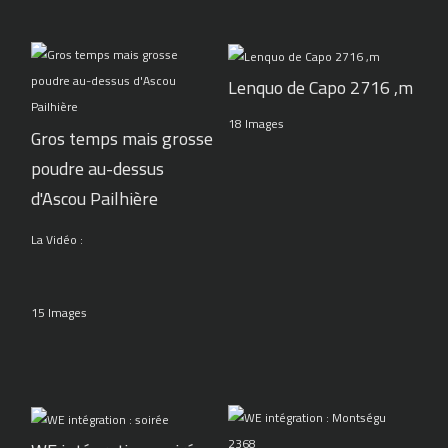
Lenquo de Capo 2716 ,m
18 Images
Gros temps mais grosse
poudre au-dessus
d'Ascou Pailhière
La Vidéo :
15 Images