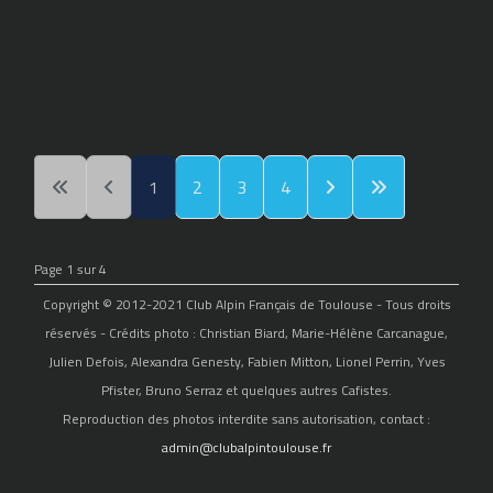
1
2
3
4
Page 1 sur 4
Copyright © 2012-2021 Club Alpin Français de Toulouse - Tous droits
réservés - Crédits photo : Christian Biard, Marie-Hélène Carcanague,
Julien Defois, Alexandra Genesty, Fabien Mitton, Lionel Perrin, Yves
Pfister, Bruno Serraz et quelques autres Cafistes.
Reproduction des photos interdite sans autorisation, contact :
admin@clubalpintoulouse.fr